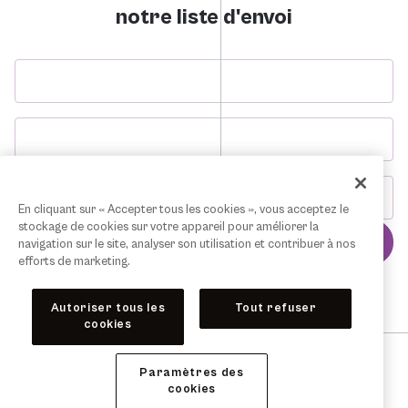
notre liste d'envoi
En cliquant sur « Accepter tous les cookies », vous acceptez le
stockage de cookies sur votre appareil pour améliorer la
navigation sur le site, analyser son utilisation et contribuer à nos
efforts de marketing.
Autoriser tous les
Tout refuser
cookies
Contactez-nous
Confidentialité
Conditions d’utilisation
Paramètres des
cookies
Copyright © 2026Rideau Hall Foundation